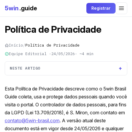
5win
.guide
Registrar
Política de Privacidade
Início
Política de Privacidade
Equipe Editorial ·
24/05/2026
· ~4 min
NESTE ARTIGO
Análise editorial
Esta Política de Privacidade descreve como o 5win Brasil
Guide coleta, usa e protege dados pessoais quando você
visita o portal. O controlador de dados pessoais, para fins
da LGPD (Lei 13.709/2018), é S. Miron, com contato em
contato@5win-brasil.com
. A versão atual deste
documento está em vigor desde 24/05/2026 e qualquer