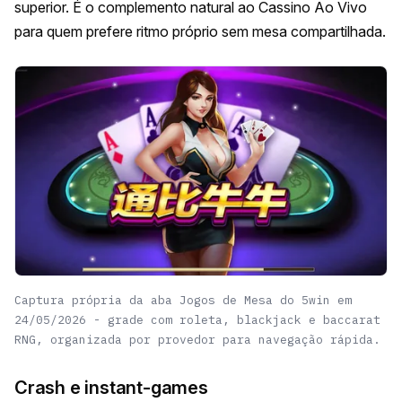
superior. É o complemento natural ao Cassino Ao Vivo
para quem prefere ritmo próprio sem mesa compartilhada.
Captura própria da aba Jogos de Mesa do 5win em
24/05/2026 - grade com roleta, blackjack e baccarat
RNG, organizada por provedor para navegação rápida.
Crash e instant-games