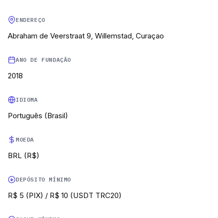
ENDEREÇO
Abraham de Veerstraat 9, Willemstad, Curaçao
ANO DE FUNDAÇÃO
2018
IDIOMA
Português (Brasil)
MOEDA
BRL (R$)
DEPÓSITO MÍNIMO
R$ 5 (PIX) / R$ 10 (USDT TRC20)