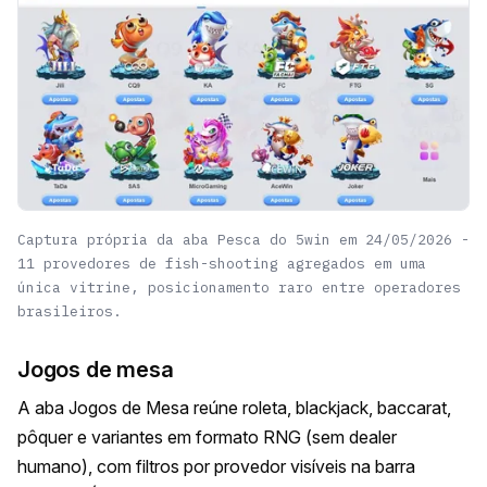
Captura própria da aba Pesca do 5win em 24/05/2026 -
11 provedores de fish-shooting agregados em uma
única vitrine, posicionamento raro entre operadores
brasileiros.
Jogos de mesa
A aba
Jogos de Mesa
reúne roleta, blackjack, baccarat,
pôquer e variantes em formato RNG (sem dealer
humano), com filtros por provedor visíveis na barra