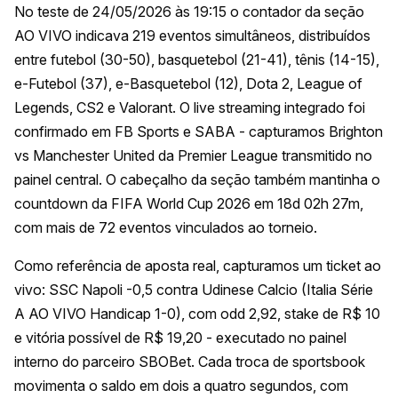
No teste de 24/05/2026 às 19:15 o contador da seção
AO VIVO indicava 219 eventos simultâneos, distribuídos
entre futebol (30-50), basquetebol (21-41), tênis (14-15),
e-Futebol (37), e-Basquetebol (12), Dota 2, League of
Legends, CS2 e Valorant. O live streaming integrado foi
confirmado em FB Sports e SABA - capturamos Brighton
vs Manchester United da Premier League transmitido no
painel central. O cabeçalho da seção também mantinha o
countdown da FIFA World Cup 2026 em
18d 02h 27m
,
com mais de 72 eventos vinculados ao torneio.
Como referência de aposta real, capturamos um ticket ao
vivo: SSC Napoli -0,5 contra Udinese Calcio (Italia Série
A AO VIVO Handicap 1-0), com odd 2,92, stake de R$ 10
e vitória possível de R$ 19,20 - executado no painel
interno do parceiro SBOBet. Cada troca de sportsbook
movimenta o saldo em dois a quatro segundos, com