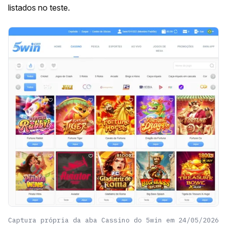
listados no teste.
Captura própria da aba Cassino do 5win em 24/05/2026