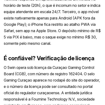
horário de teste (20h), o que é incomum no setor e indica
equipe atendente em escala 24/7. Terceiro, o app móvel
existe nativamente apenas para Android (APK fora da
Google Play); o iPhone fica restrito ao atalho PWA via
Safari, sem app na Apple Store. O depósito mínimo de R$
5 via PIX é baixo, mas o saque exige no mínimo R$ 30,
somente pelo mesmo canal.
É confiável? Verificação de licença
O 5win opera sob licença da Curaçao Gaming Control
Board (CGB), com número de registro 162404. O selo
Gaming Curaçao
aparece no rodapé do site do operador,
e o número da licença pode ser consultado no portal
oficial do regulador curaçaoense. A entidade jurídica
responsável é a Fournine Technology N.V., sociedade